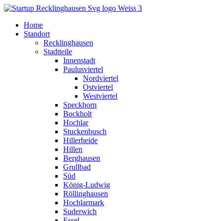
Home
Standort
Recklinghausen
Stadtteile
Innenstadt
Paulusviertel
Nordviertel
Ostviertel
Westviertel
Speckhorn
Bockholt
Hochlar
Stuckenbusch
Hillerheide
Hillen
Berghausen
Grullbad
Süd
König-Ludwig
Röllinghausen
Hochlarmark
Suderwich
Essel