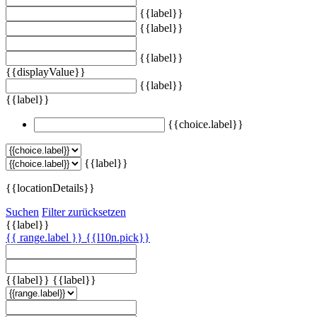
{{label}}
{{label}}
{{label}}
{{displayValue}}
{{label}}
{{label}}
{{choice.label}}
{{label}}
{{locationDetails}}
Suchen
Filter zurücksetzen
{{label}}
{{ range.label }}
{{l10n.pick}}
{{label}}
{{label}}