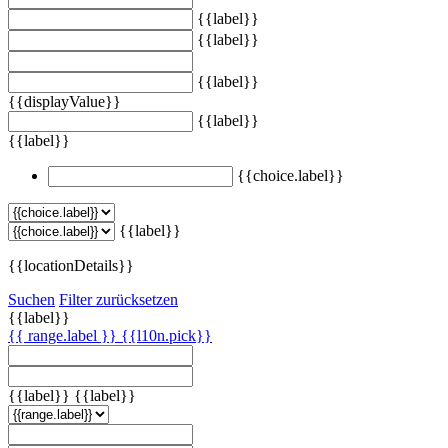
{{label}}
{{label}}
{{label}}
{{displayValue}}
{{label}}
{{label}}
{{choice.label}}
{{label}}
{{locationDetails}}
Suchen
Filter zurücksetzen
{{label}}
{{ range.label }}
{{l10n.pick}}
{{label}}
{{label}}