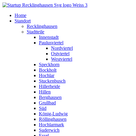
Home
Standort
Recklinghausen
Stadtteile
Innenstadt
Paulusviertel
Nordviertel
Ostviertel
Westviertel
Speckhorn
Bockholt
Hochlar
Stuckenbusch
Hillerheide
Hillen
Berghausen
Grullbad
Süd
König-Ludwig
Röllinghausen
Hochlarmark
Suderwich
Essel