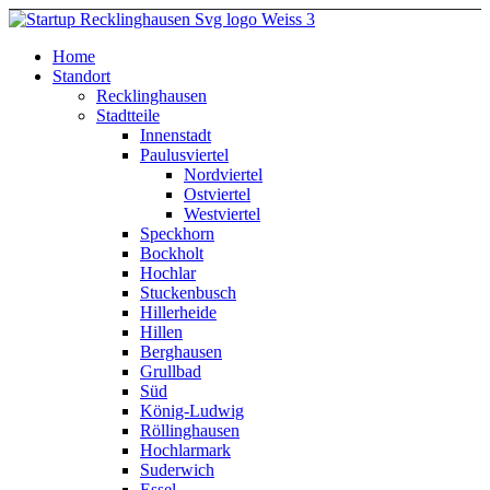
Home
Standort
Recklinghausen
Stadtteile
Innenstadt
Paulusviertel
Nordviertel
Ostviertel
Westviertel
Speckhorn
Bockholt
Hochlar
Stuckenbusch
Hillerheide
Hillen
Berghausen
Grullbad
Süd
König-Ludwig
Röllinghausen
Hochlarmark
Suderwich
Essel