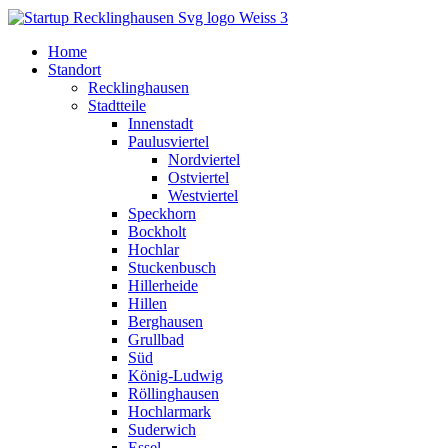
Home
Standort
Recklinghausen
Stadtteile
Innenstadt
Paulusviertel
Nordviertel
Ostviertel
Westviertel
Speckhorn
Bockholt
Hochlar
Stuckenbusch
Hillerheide
Hillen
Berghausen
Grullbad
Süd
König-Ludwig
Röllinghausen
Hochlarmark
Suderwich
Essel