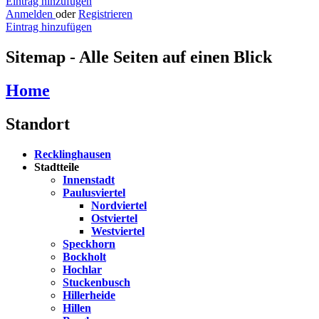
Eintrag hinzufügen
Anmelden
oder
Registrieren
Eintrag hinzufügen
Sitemap - Alle Seiten auf einen Blick
Home
Standort
Recklinghausen
Stadtteile
Innenstadt
Paulusviertel
Nordviertel
Ostviertel
Westviertel
Speckhorn
Bockholt
Hochlar
Stuckenbusch
Hillerheide
Hillen