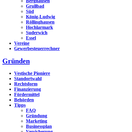
Berghausen
Grullbad
Süd
König-Ludwig
Röllinghausen
Hochlarmark
Suderwich
Essel
Vereine
Gewerbesteuerrechner
Gründen
Vestische Pioniere
Standortwahl
Rechtsform
Finanzierung
Fördermittel
Behörden
Tipps
FAQ
Gründung
Marketing
Businessplan
Versicherung