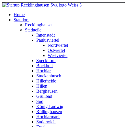
Home
Standort
Recklinghausen
Stadtteile
Innenstadt
Paulusviertel
Nordviertel
Ostviertel
Westviertel
Speckhorn
Bockholt
Hochlar
Stuckenbusch
Hillerheide
Hillen
Berghausen
Grullbad
Süd
König-Ludwig
Röllinghausen
Hochlarmark
Suderwich
Essel