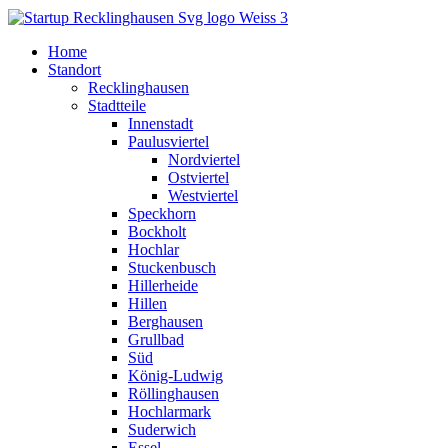
Home
Standort
Recklinghausen
Stadtteile
Innenstadt
Paulusviertel
Nordviertel
Ostviertel
Westviertel
Speckhorn
Bockholt
Hochlar
Stuckenbusch
Hillerheide
Hillen
Berghausen
Grullbad
Süd
König-Ludwig
Röllinghausen
Hochlarmark
Suderwich
Essel