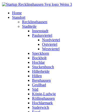
Home
Standort
Recklinghausen
Stadtteile
Innenstadt
Paulusviertel
Nordviertel
Ostviertel
Westviertel
Speckhorn
Bockholt
Hochlar
Stuckenbusch
Hillerheide
Hillen
Berghausen
Grullbad
Süd
König-Ludwig
Röllinghausen
Hochlarmark
Suderwich
Essel