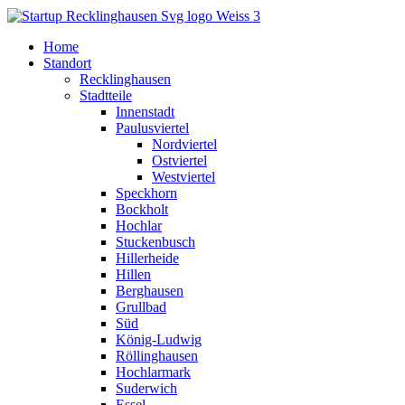
Home
Standort
Recklinghausen
Stadtteile
Innenstadt
Paulusviertel
Nordviertel
Ostviertel
Westviertel
Speckhorn
Bockholt
Hochlar
Stuckenbusch
Hillerheide
Hillen
Berghausen
Grullbad
Süd
König-Ludwig
Röllinghausen
Hochlarmark
Suderwich
Essel