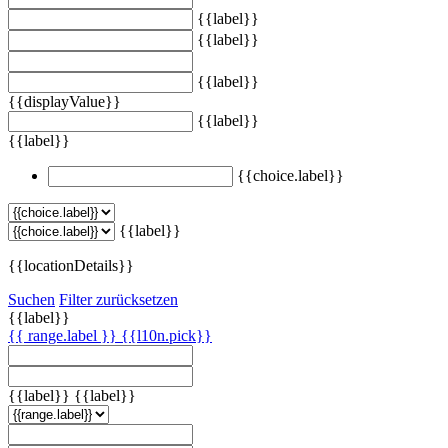
{{label}}
{{label}}
{{label}}
{{displayValue}}
{{label}}
{{label}}
{{choice.label}}
{{label}}
{{locationDetails}}
Suchen
Filter zurücksetzen
{{label}}
{{ range.label }}
{{l10n.pick}}
{{label}}
{{label}}