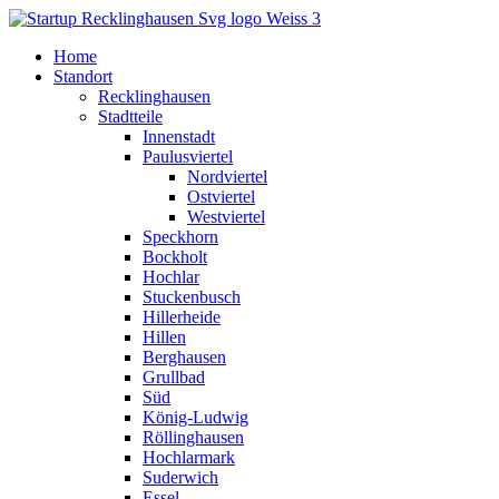
Home
Standort
Recklinghausen
Stadtteile
Innenstadt
Paulusviertel
Nordviertel
Ostviertel
Westviertel
Speckhorn
Bockholt
Hochlar
Stuckenbusch
Hillerheide
Hillen
Berghausen
Grullbad
Süd
König-Ludwig
Röllinghausen
Hochlarmark
Suderwich
Essel