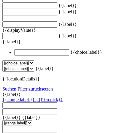
{{label}}
{{label}}
{{label}}
{{displayValue}}
{{label}}
{{label}}
{{choice.label}}
{{label}}
{{locationDetails}}
Suchen
Filter zurücksetzen
{{label}}
{{ range.label }}
{{l10n.pick}}
{{label}}
{{label}}