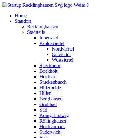
Home
Standort
Recklinghausen
Stadtteile
Innenstadt
Paulusviertel
Nordviertel
Ostviertel
Westviertel
Speckhorn
Bockholt
Hochlar
Stuckenbusch
Hillerheide
Hillen
Berghausen
Grullbad
Süd
König-Ludwig
Röllinghausen
Hochlarmark
Suderwich
Essel