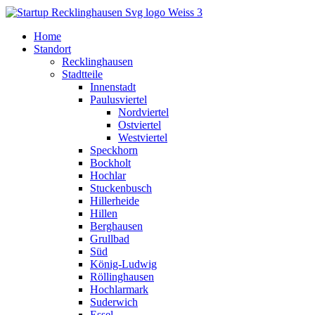
Home
Standort
Recklinghausen
Stadtteile
Innenstadt
Paulusviertel
Nordviertel
Ostviertel
Westviertel
Speckhorn
Bockholt
Hochlar
Stuckenbusch
Hillerheide
Hillen
Berghausen
Grullbad
Süd
König-Ludwig
Röllinghausen
Hochlarmark
Suderwich
Essel