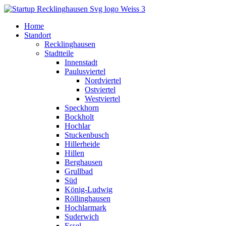
Home
Standort
Recklinghausen
Stadtteile
Innenstadt
Paulusviertel
Nordviertel
Ostviertel
Westviertel
Speckhorn
Bockholt
Hochlar
Stuckenbusch
Hillerheide
Hillen
Berghausen
Grullbad
Süd
König-Ludwig
Röllinghausen
Hochlarmark
Suderwich
Essel