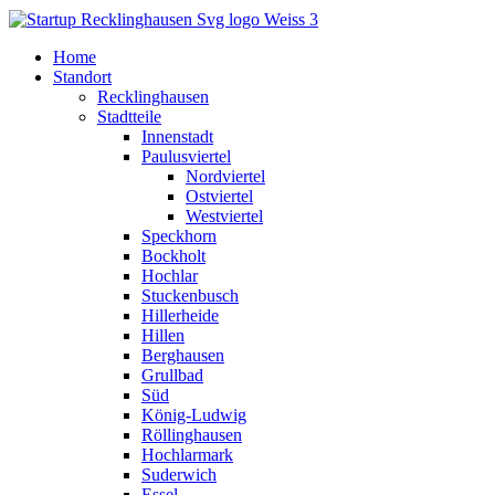
Home
Standort
Recklinghausen
Stadtteile
Innenstadt
Paulusviertel
Nordviertel
Ostviertel
Westviertel
Speckhorn
Bockholt
Hochlar
Stuckenbusch
Hillerheide
Hillen
Berghausen
Grullbad
Süd
König-Ludwig
Röllinghausen
Hochlarmark
Suderwich
Essel